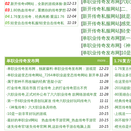
奇层出不穷
[
单职业传奇发布网
]
六职
02
12-13
业传奇发布网：游戏背后的故事
.
新开传奇sf网站，全新的游戏体验-新
款网络游戏年度新作
[
新开传奇私服网站
]
二、
03
12-06
开传奇sf网站，经典游戏的全新呈现
.
1.80热血传奇sf，重燃你的传奇梦想-
[
新开传奇私服网站
]
就是
04
12-04
1.80热血传奇sf：如何实现快速升级
.
1.76复古传奇，经典再燃-重温1.76
05
11-19
[
新开传奇私服网站
]
感觉
复古传奇，细数游戏中的那些经典
.
轻变合击传奇私服!轻变合击传奇私
服,这是款兄弟们从来没有接触
[
新开传奇私服网站
]
轻变
是款兄弟们从来没有接
[
单职业传奇发布网
]
第一
好玩吗传奇六
[
单职业传奇发布网
]
《神
[
单职业传奇发布网
]
10
单职业传奇发布网
more...
1.76复
·
单职业传奇发布网，独家爆料-单职业传奇发布网：游戏背
12-23
·
1.76复
新开传奇sf网站，全新的游戏体验-新开传奇sf网
后的故事
·
单职业超变态传奇网站_7264单职业超变态传奇网站 新开单
11-28
的那些经
·
获取众多
站，经典游戏的全新呈现
职业变
·
属于那种不用改编的经典“悬疑小说”
11-28
·
在这里你
·
打金传奇,现在市面 打金传奇 上的打金传奇层出不穷
11-28
·
2018超
·
六职业传奇,正式对外公布了六六职业传奇 款网络游戏年度
11-28
76
·
80英雄合
新作
·
第一手6职业传奇原创玩家攻 传奇六职业好玩吗传奇六
11-11
·
经典传奇最
·
《神鬼传奇》六大职业各具特色
10-15
最变态_一
·
网页传奇制
·
10是一款非常好玩的游戏
10-15
·
上线送一
·
最好的单职业sf网站 热血传奇手游官网_热血传奇手游官
10-15
限元宝
·
则不能学
网，
·
迷失传奇官!迷失传奇官网 网,这款传奇手游在电脑上面
10-15
·
橙光你是