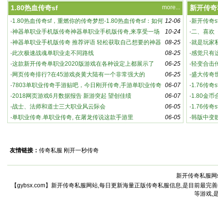
1.80热血传奇sf
more...
新开传奇
·
1.80热血传奇sf，重燃你的传奇梦想-1.80热血传奇sf：如何
12-06
·
新开传奇s
实现快速升级
·
神器单职业手机版传奇神器单职业手机版传奇,来享受一场
10-24
戏的全新
·
二、喜欢《
精彩的霸
·
神器单职业手机版传奇 推荐评语 轻松获取自己想要的神器
08-25
·
就是玩家
和
·
此次极速战魂单职业走不同路线
08-25
·
感觉只有
1.80热血传奇sf，重燃你的传奇梦想-1.80热血
传奇sf：如何实现快速升级
·
这款新开传奇单职业2020版游戏在各种设定上都展示了
06-25
·
轻变合击
1
·
网页传奇排行?在45游戏炎黄大陆有一个非常强大的
06-25
有接触
·
盛大传奇世
2
3
·
7803单职业传奇手游贴吧，今日刚开传奇,手游单职业传奇
06-07
·
1.76传奇
4
排行 新开轻
·
2018网页游戏6月数据报告 新游突起 望创佳绩
06-07
爆的热血
·
1.80金
5
6
·
战士、法师和道士三大职业风云际会
06-05
·
1.76传
·
单职业传奇.单职业传奇, 在屠龙传说这款手游里
06-05
·
韩版中变靓
友情链接：
传奇私服
刚开一秒传奇
新开传奇私服网
【gybsx.com】新开传奇私服网站,每日更新海量正版传奇私服信息,是目前最完善
等游戏,