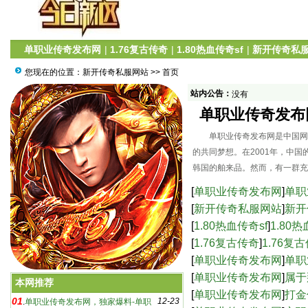
单职业传奇发布网
|
1.76复古传奇
|
1.80热血传奇sf
|
新开传奇私
您现在的位置：
新开传奇私服网站
>> 首页
站内公告：
没有
单职业传奇发布
网
单职业传奇发布网是中国网游
的共同梦想。在2001年，中
韩国的舶来品。然而，有一群充
[
单职业传奇发布网
]
单职
奇发布网：游戏背后的
[
新开传奇私服网站
]
新开
奇sf网站，经典游戏的
[
1.80热血传奇sf
]
1.80
血传奇sf：如何实现快
[
1.76复古传奇
]
1.76复
细数游戏中的那些经典
[
单职业传奇发布网
]
单职
单职业传奇发布网，独家爆料-单职业传奇发布
态传奇网站 新开单职业
[
单职业传奇发布网
]
属于
本网推荐
网：游戏背后的故事
[
单职业传奇发布网
]
打金
01
12-23
.
单职业传奇发布网，独家爆料-单职